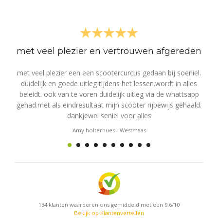
met veel plezier en vertrouwen afgereden
met veel plezier een een scootercurcus gedaan bij soeniel.
So
er
duidelijk en goede uitleg tijdens het lessen.wordt in alles
g
te
beleidt. ook van te voren duidelijk uitleg via de whattsapp
.
gehad.met als eindresultaat mijn scooter rijbewijs gehaald.
tu
dankjewel seniel voor alles
p
Amy holterhues
-
Westmaas
e
l
go
pl
o
134
klanten waarderen ons gemiddeld met een
9.6
/
10
d
Bekijk op Klantenvertellen