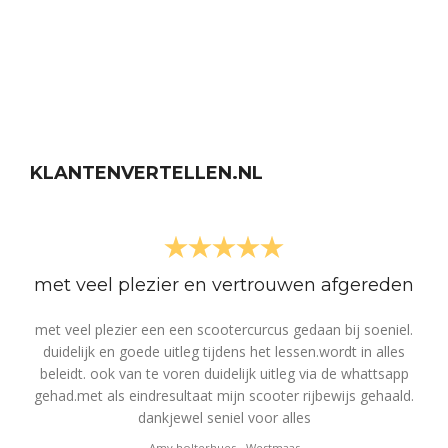
KLANTENVERTELLEN.NL
met veel plezier en vertrouwen afgereden
met veel plezier een een scootercurcus gedaan bij soeniel.
So
er
duidelijk en goede uitleg tijdens het lessen.wordt in alles
g
te
beleidt. ook van te voren duidelijk uitleg via de whattsapp
.
gehad.met als eindresultaat mijn scooter rijbewijs gehaald.
tu
dankjewel seniel voor alles
p
Amy holterhues
-
Westmaas